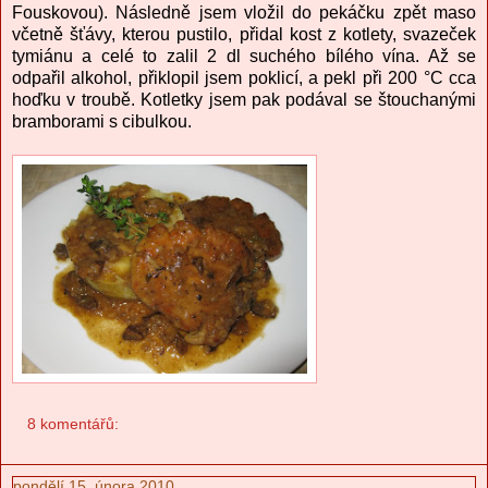
Fouskovou). Následně jsem vložil do pekáčku zpět maso
včetně šťávy, kterou pustilo, přidal kost z kotlety, svazeček
tymiánu a celé to zalil 2 dl suchého bílého vína. Až se
odpařil alkohol, přiklopil jsem poklicí, a pekl při 200 °C cca
hoďku v troubě. Kotletky jsem pak podával se štouchanými
bramborami s cibulkou.
8 komentářů:
pondělí 15. února 2010