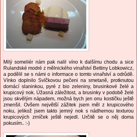
Milý someliér nám pak nalil víno k dalšímu chodu a sice
Rulandské modré z mělnického vinařství Bettiny Lobkowicz,
a podělil se s námi o informace o tomto vinařství a odrůdě.
Vínko doplnilo Svíčkovou pečeni na smetaně, protknutou
domácí slaninkou, pyré z bio zeleniny, brusinkové želé a
krupicový nok. Úžasná záležitost, a brusinky v podobě želé
jsou skvělým nápadem, možná bych jen onu kostičku ještě
zmenšil. Ovšem největší zážitek jsem měl z krupicového
noku, jelikož jsem takto jemný nok s nádhernou texturou
krupicových zrníček ještě nejedl. Určitě se o něj doma
pokusím.. :-)