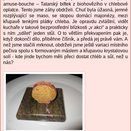
amuse-bouche – Tatarský biftek z biohovězího v chlebové
oplatce. Tento jsme záhy obdrželi. Chuť byla úžasná, jemné
rozplývající se maso, se stopou domácí majonézy, mezi
křupavě tenkými plátky chleba. Je opravdu zvláštní, vidět
kuchaře v takové bezprostřední blízkosti „v akci“ a prakticky
s ním „sdílet“ jeden stůl. O to větším překvapením pak je,
když dokončí dílo, přiběhne číšník, a předá jej právě vám. A
než jsme stačili mrknout, obdrželi jsme ještě variaci místního
pečiva spolu s formovaným máslem a křupavou krystalovou
solí - kde jinde bychom měli přeci dostat chléb a sůl, než u
nás?