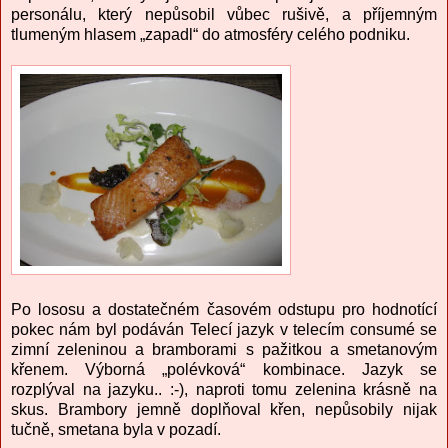
personálu, který nepůsobil vůbec rušivě, a příjemným
tlumeným hlasem „zapadl“ do atmosféry celého podniku.
Po lososu a dostatečném časovém odstupu pro hodnotící
pokec nám byl podáván Telecí jazyk v telecím consumé se
zimní zeleninou a bramborami s pažitkou a smetanovým
křenem. Výborná „polévková“ kombinace. Jazyk se
rozplýval na jazyku.. :-), naproti tomu zelenina krásně na
skus. Brambory jemně doplňoval křen, nepůsobily nijak
tučně, smetana byla v pozadí.