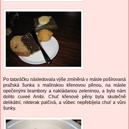
Po tataráčku následovala výše zmíněná v másle pošírovaná
pražská šunka s malínskou křenovou pěnou, na másle
opečenými brambory a nakládanou zeleninou, a bylo nám
dolito cuveé Ambi. Chuť křenové pěny byla skutečně
delikátní, nikterak palčivá, a vůbec nepřebíjela chuť a vůni
šunky.