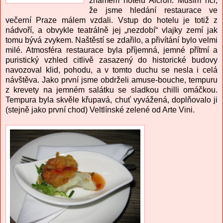
známém hotelu Alcron. Musím říci,
že jsme hledání restaurace ve
večerní Praze málem vzdali. Vstup do hotelu je totiž z
nádvoří, a obvykle teatrálně jej „nezdobí“ vlajky zemí jak
tomu bývá zvykem. Naštěstí se zdařilo, a přivítání bylo velmi
milé. Atmosféra restaurace byla příjemná, jemné přítmí a
puristický vzhled citlivě zasazený do historické budovy
navozoval klid, pohodu, a v tomto duchu se nesla i celá
návštěva. Jako první jsme obdrželi amuse-bouche, tempuru
z krevety na jemném salátku se sladkou chilli omáčkou.
Tempura byla skvěle křupavá, chuť vyvážená, doplňovalo ji
(stejně jako první chod) Veltlínské zelené od Arte Vini.