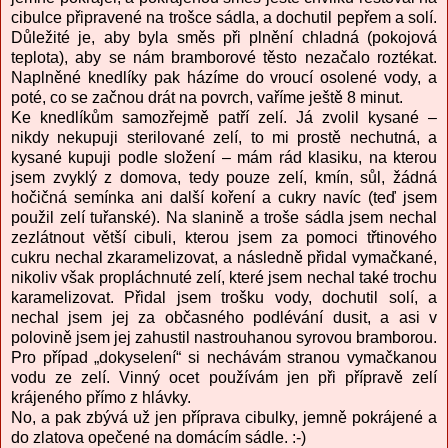
cibulce připravené na trošce sádla, a dochutil pepřem a solí.
Důležité je, aby byla směs při plnění chladná (pokojová
teplota), aby se nám bramborové těsto nezačalo roztékat.
Naplněné knedlíky pak házíme do vroucí osolené vody, a
poté, co se začnou drát na povrch, vaříme ještě 8 minut.
Ke knedlíkům samozřejmě patří zelí. Já zvolil kysané –
nikdy nekupuji sterilované zelí, to mi prostě nechutná, a
kysané kupuji podle složení – mám rád klasiku, na kterou
jsem zvyklý z domova, tedy pouze zelí, kmín, sůl, žádná
hočičná semínka ani další koření a cukry navíc (teď jsem
použil zelí tuřanské). Na slanině a troše sádla jsem nechal
zezlátnout větší cibuli, kterou jsem za pomoci třtinového
cukru nechal zkaramelizovat, a následně přidal vymačkané,
nikoliv však propláchnuté zelí, které jsem nechal také trochu
karamelizovat. Přidal jsem trošku vody, dochutil solí, a
nechal jsem jej za občasného podlévání dusit, a asi v
polovině jsem jej zahustil nastrouhanou syrovou bramborou.
Pro případ „dokyselení“ si nechávám stranou vymačkanou
vodu ze zelí. Vinný ocet používám jen při přípravě zelí
krájeného přímo z hlávky.
No, a pak zbývá už jen příprava cibulky, jemně pokrájené a
do zlatova opečené na domácím sádle. :-)