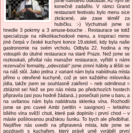
jsme návštěvu odkládali. Až nyní se
konečně zadařilo. V rámci Grand
restaurant festivalu bylo menu sice
zkrácené, ale zase téměř za
hubičku. :-) Vychutnali jsme si
hnedle 3 pokrmy a 3 amuse-bouche . Restaurace se totiž
specializuje na několikachodové menu, a inspiraci mimo
jiné čerpá v české kuchyni konce 19.století, kdy byla naše
gastronomie na svém vrcholu. Odbyla 22. hodina a my
vstoupili do útulné restaurace na staré Praze. Než jsme se
rozkoukali, přivítal nás manažer restaurace, vyřídil s námi
rezervační formality, „odevzdali“ jsme zimní hábity a těšili se
na náš stůl. Jako jedna z variant nám byla nabídnuta místa
přímo u otevřené kuchyně, což je sen každého milovníka
jídla, takže jsem se souhlasně zakřenil – neb odmítnout =
zbláznit se! Než se pro nás místa po předchozích hostech
připravila (asi jsou hodně žádaná..) posečkali jsme u baru, a
na uvítanou nám byla nabídnuta sklenka vína. Rozhodli
jsme se pro cuveé Ambi (veltlín + savignon) – lehkého
bílého vína svěží chuti, které pak doplnilo i první chod – v
másle pošírovanou pražskou šunku. To bych ale předbíhal.
Nejdříve nás uvedli na připravená místa, kde jsme se
pozdravili s kuchařem, který právě umě vyráběl první