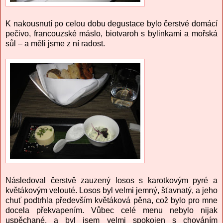
K nakousnutí po celou dobu degustace bylo čerstvé domácí
pečivo, francouzské máslo, biotvaroh s bylinkami a mořská
sůl – a měli jsme z ní radost.
Následoval čerstvě zauzený losos s karotkovým pyré a
květákovým velouté. Losos byl velmi jemný, šťavnatý, a jeho
chuť podtrhla především květáková pěna, což bylo pro mne
docela překvapením. Vůbec celé menu nebylo nijak
uspěchané, a byl jsem velmi spokojen s chováním