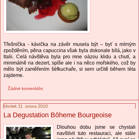
Třešnička - kávička na závěr musela být – byť s mírným
zpožděním, pěna capuccina však byla dokonale bílá, jako v
Italii. Celá návštěva byla pro mne oázou klidu a chutí, a
minimálně na dezert, spíše ale i na něco mořského, což by
mělo být zaměřením šéfkuchaře, si sem určitě během léta
zajdeme.
Žádné komentáře:
čtvrtek 11. února 2010
La Degustation Bôheme Bourgeoise
Dlouhou dobu jsme se chystali
navštívit tuto restauraci, ale stále