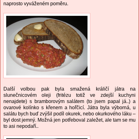
naprosto vyváženém poměru.
Další volbou pak byla smažená králičí játra na
slunečnicovém oleji (fritézu totiž ve zdejší kuchyni
nenajdete) s bramborovým salátem (to jsem papal já..) a
ovarové kolínko s křenem a hořčicí. Játra byla výborná, u
salátu bych buď zvýšil podíl okurek, nebo okurkového láku –
byl dost jemný. Možná jen potřeboval zaležet, ale tam se mu
to asi nepodaří..