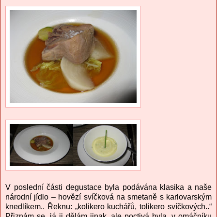
V poslední části degustace byla podávána klasika a naše
národní jídlo – hovězí svíčková na smetaně s karlovarským
knedlíkem.. Řeknu: „kolikero kuchářů, tolikero svíčkových..“
Přiznám se, já ji dělám jinak, ale poctivá byla, v omáčníku