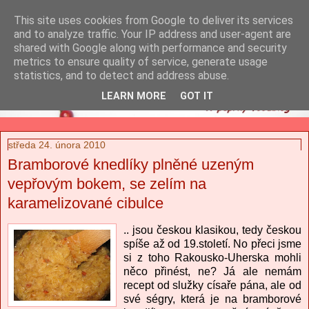
This site uses cookies from Google to deliver its services
and to analyze traffic. Your IP address and user-agent are
shared with Google along with performance and security
metrics to ensure quality of service, generate usage
statistics, and to detect and address abuse.
LEARN MORE
GOT IT
středa 24. února 2010
Bramborové knedlíky plněné uzeným
vepřovým bokem, se zelím na
karamelizované cibulce
.. jsou českou klasikou, tedy českou
spíše až od 19.století. No přeci jsme
si z toho Rakousko-Uherska mohli
něco přinést, ne? Já ale nemám
recept od služky císaře pána, ale od
své ségry, která je na bramborové