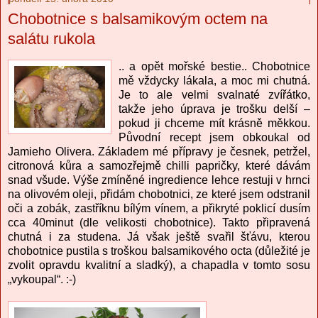
Chobotnice s balsamikovým octem na
salátu rukola
.. a opět mořské bestie.. Chobotnice
mě vždycky lákala, a moc mi chutná.
Je to ale velmi svalnaté zvířátko,
takže jeho úprava je trošku delší –
pokud ji chceme mít krásně měkkou.
Původní recept jsem obkoukal od
Jamieho Olivera. Základem mé přípravy je česnek, petržel,
citronová kůra a samozřejmě chilli papričky, které dávám
snad všude. Výše zmíněné ingredience lehce restuji v hrnci
na olivovém oleji, přidám chobotnici, ze které jsem odstranil
oči a zobák, zastříknu bílým vínem, a přikryté poklicí dusím
cca 40minut (dle velikosti chobotnice). Takto připravená
chutná i za studena. Já však ještě svařil šťávu, kterou
chobotnice pustila s troškou balsamikového octa (důležité je
zvolit opravdu kvalitní a sladký), a chapadla v tomto sosu
„vykoupal“. :-)