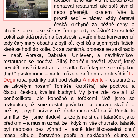
nenazval restaurací, ale spíš pivnicí,
nebo přesněji.. lokálem. Vše tu
prostě sedí – název, vždy čerstvá
česká kuchyně za běžné ceny, a
plzeň z tanku jako křen.V čem je tedy zvláštní? On si totiž
Lokál zakládá právě na čerstvosti, a vaření bez konveniencí,
tedy čáry máry obsahu z pytlíků, kyblíků a tajemných flašek,
které se hodí do kotle, 3x se zamíchá, pronese se zaklínadlo
– např. Abraka, Dabraka, Unilever!, a návštěvníkovi
restaurace se podává „Silný babiččin hovězí vývar“, který
neviděl hovězí kost ani z letadla. Nečekejme zde nějakou
„high“ gastronomii – na tu můžete zajít do naproti sídlící
La
Degu
(oba podniky patří pod vlajku
Ambiente
- restauratéra
se „skvělým nosem“ Tomáše Karpíška), ale poctivou a
čistou, českou, kvalitní kuchyni. My jsme zde zavítali už
poněkolikáté, ale konečně s foťákem! Než jsme se
rozkoukali, už jsme dostali pivánko – a opravdu skvělé, a
než byl „krygl“ prázdý, už přede mnou stál další. Prostě to
tam lítá. Byli jsme hladoví, takže jsme si dali tataráček jako
předkrm – a musím uznat, že i když mi vše chutnalo, tatarák
byl naprosto bez výhrad – jasně identifikovatelná chuť
masa, cibule, čerstvého pepře a nakládané okurky v