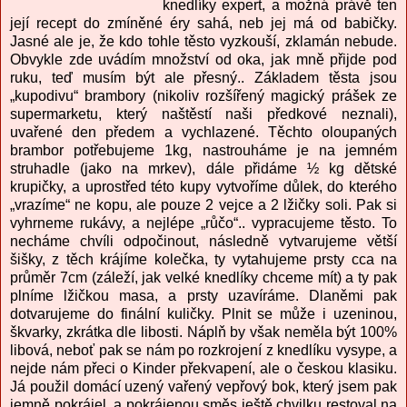
knedlíky expert, a možná právě ten
její recept do zmíněné éry sahá, neb jej má od babičky.
Jasné ale je, že kdo tohle těsto vyzkouší, zklamán nebude.
Obvykle zde uvádím množství od oka, jak mně přijde pod
ruku, teď musím být ale přesný.. Základem těsta jsou
„kupodivu“ brambory (nikoliv rozšířený magický prášek ze
supermarketu, který naštěstí naši předkové neznali),
uvařené den předem a vychlazené. Těchto oloupaných
brambor potřebujeme 1kg, nastrouháme je na jemném
struhadle (jako na mrkev), dále přidáme ½ kg dětské
krupičky, a uprostřed této kupy vytvoříme důlek, do kterého
„vrazíme“ ne kopu, ale pouze 2 vejce a 2 lžičky soli. Pak si
vyhrneme rukávy, a nejlépe „růčo“.. vypracujeme těsto. To
necháme chvíli odpočinout, následně vytvarujeme větší
šišky, z těch krájíme kolečka, ty vytahujeme prsty cca na
průměr 7cm (záleží, jak velké knedlíky chceme mít) a ty pak
plníme lžičkou masa, a prsty uzavíráme. Dlaněmi pak
dotvarujeme do finální kuličky. Plnit se může i uzeninou,
škvarky, zkrátka dle libosti. Náplň by však neměla být 100%
libová, neboť pak se nám po rozkrojení z knedlíku vysype, a
nejde nám přeci o Kinder překvapení, ale o českou klasiku.
Já použil domácí uzený vařený vepřový bok, který jsem pak
jemně pokrájel, a pokrájenou směs ještě chvilku restoval na