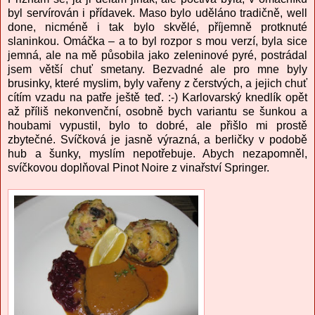
byl servírován i přídavek. Maso bylo uděláno tradičně, well
done, nicméně i tak bylo skvělé, příjemně protknuté
slaninkou. Omáčka – a to byl rozpor s mou verzí, byla sice
jemná, ale na mě působila jako zeleninové pyré, postrádal
jsem větší chuť smetany. Bezvadné ale pro mne byly
brusinky, které myslim, byly vařeny z čerstvých, a jejich chuť
cítím vzadu na patře ještě teď. :-) Karlovarský knedlík opět
až příliš nekonvenční, osobně bych variantu se šunkou a
houbami vypustil, bylo to dobré, ale přišlo mi prostě
zbytečné. Svíčková je jasně výrazná, a berličky v podobě
hub a šunky, myslím nepotřebuje. Abych nezapomněl,
svíčkovou doplňoval Pinot Noire z vinařství Springer.