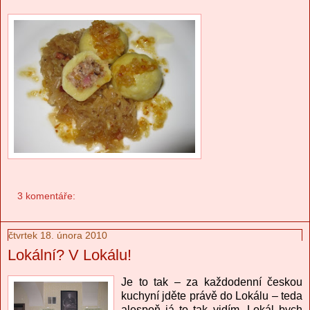
3 komentáře:
čtvrtek 18. února 2010
Lokální? V Lokálu!
Je to tak – za každodenní českou
kuchyní jděte právě do Lokálu – teda
alespoň já to tak vidím. Lokál bych