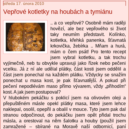
středa 17. února 2010
Vepřové kotletky na houbách a tymiánu
.. a co vepřové? Osobně mám raději
hovězí, ale bez vepřového si život
taky neumím představit. Kolínko,
kotletka, křehká panenka, šťavnatá
krkovička, žebírka .. Mňam a hurá,
mám o čem psát! Pro tento recept
jsem vybral kotletku, a tak trochu
vyjímečně, neb tu obvykle upravuji jako řízek nebo pečeni
vcelku. Já z ní ale udělal plátky, část kosti jsem oddělil a
část jsem ponechal na každém plátku. Vždycky se snažím
ponechat u masa kost, je pak šťavnatější. A pokud při
pečení nepodlévám maso přímo vývarem, vždy „přihodím“
kost. A jak jsem postupoval?
V hlubokém pekáčku s poklicí jsem na olivovém oleji a
přepuštěném másle opekl plátky masa, které jsem lehce
naklepal, osolil, opepřil a obalil v mouce. Tyto jsem pak dal
stranou odpočinout, do pekáčku jsem opět přidal trochu
másla, a orestoval na něm šalotku a houby (použil jsem
zamražené – sbírané na Moravě naší odbornicí, paní