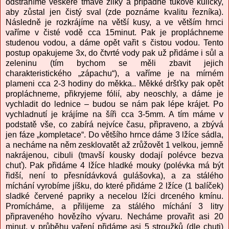
odstraníme veškeré tmavé žilky a případné tukové kuličky,
aby zůstal jen čistý sval (zde poznáme kvalitu řezníka).
Následně je rozkrájíme na větší kusy, a ve větším hrnci
vaříme v čisté vodě cca 15minut. Pak je propláchneme
studenou vodou, a dáme opět vařit s čistou vodou. Tento
postup opakujeme 3x, do čtvrté vody pak už přidáme i sůl a
zeleninu (tím bychom se měli zbavit jejich
charakteristického „zápachu“), a vaříme je na mírném
plameni cca 2-3 hodiny do měkka.. Měkké dršťky pak opět
propláchneme, přikryjeme fólií, aby neoschly, a dáme je
vychladit do lednice – budou se nám pak lépe krájet. Po
vychladnutí je krájíme na šíři cca 3-5mm. A tím máme v
podstatě vše, co zabírá nejvíce času, připraveno, a zbývá
jen fáze „kompletace“. Do většího hrnce dáme 3 lžíce sádla,
a necháme na něm zesklovatět až zrůžovět 1 velkou, jemně
nakrájenou, cibuli (tmavší kousky dodají polévce bezva
chuť). Pak přidáme 4 lžíce hladké mouky (polévka má být
řidší, není to přesnídávková gulášovka), a za stálého
míchání vyrobíme jíšku, do které přidáme 2 lžíce (1 balíček)
sladké červené papriky a necelou lžíci drceného kmínu.
Promícháme, a přilijeme za stálého míchání 3 litry
připraveného hovězího vývaru. Necháme provařit asi 20
minut, v průběhu vaření přidáme asi 5 stroužků (dle chuti)