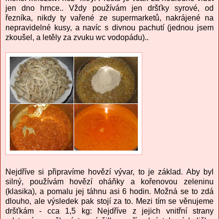
jen dno hrnce.. Vždy používám jen dršťky syrové, od
řezníka, nikdy ty vařené ze supermarketů, nakrájené na
nepravidelné kusy, a navíc s divnou pachutí (jednou jsem
zkoušel, a letěly za zvuku wc vodopádu)..
Nejdříve si připravíme hovězí vývar, to je základ. Aby byl
silný, používám hovězí oháňky a kořenovou zeleninu
(klasika), a pomalu jej táhnu asi 6 hodin. Možná se to zdá
dlouho, ale výsledek pak stojí za to. Mezi tím se věnujeme
dršťkám - cca 1,5 kg: Nejdříve z jejich vnitřní strany