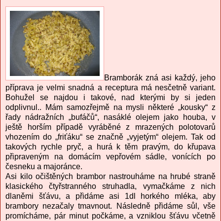
Bramborák zná asi každý, jeho
příprava je velmi snadná a receptura má nesčetně variant.
Bohužel se najdou i takové, nad kterými by si jeden
odplivnul.. Mám samozřejmě na mysli některé „kousky“ z
řady nádražních „bufáčů“, nasáklé olejem jako houba, v
ještě horším případě vyráběné z mrazených polotovarů
vhozením do „friťáku“ se značně „vyjetým“ olejem. Tak od
takových rychle pryč, a hurá k těm pravým, do křupava
připraveným na domácím vepřovém sádle, vonících po
česneku a majoránce.
Asi kilo očištěných brambor nastrouháme na hrubé straně
klasického čtyřstranného struhadla, vymačkáme z nich
dlaněmi šťávu, a přidáme asi 1dl horkého mléka, aby
brambory nezačaly tmavnout. Následně přidáme sůl, vše
promícháme, pár minut počkáme, a vzniklou šťávu včetně