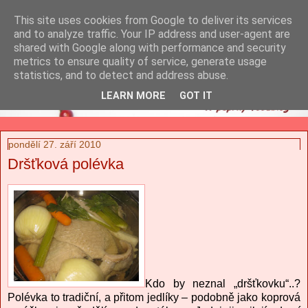
This site uses cookies from Google to deliver its services
and to analyze traffic. Your IP address and user-agent are
shared with Google along with performance and security
metrics to ensure quality of service, generate usage
statistics, and to detect and address abuse.
LEARN MORE
GOT IT
pondělí 27. září 2010
Dršťková polévka
Kdo by neznal „dršťkovku“..?
Polévka to tradiční, a přitom jedlíky – podobně jako koprová