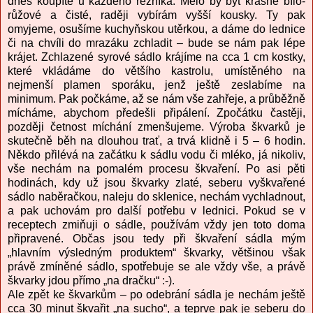
dnes koupíte u každého řezníka. Mělo by být krásně bílo-
růžové a čisté, raději vybírám vyšší kousky. Ty pak
omyjeme, osušíme kuchyňskou utěrkou, a dáme do lednice
či na chvíli do mrazáku zchladit – bude se nám pak lépe
krájet. Zchlazené syrové sádlo krájíme na cca 1 cm kostky,
které vkládáme do většího kastrolu, umístěného na
nejmenší plamen sporáku, jenž ještě zeslabíme na
minimum. Pak počkáme, až se nám vše zahřeje, a průběžně
mícháme, abychom předešli připálení. Zpočátku častěji,
později četnost míchání zmenšujeme. Výroba škvarků je
skutečně běh na dlouhou trať, a trvá klidně i 5 – 6 hodin.
Někdo přilévá na začátku k sádlu vodu či mléko, já nikoliv,
vše nechám na pomalém procesu škvaření. Po asi pěti
hodinách, kdy už jsou škvarky zlaté, seberu vyškvařené
sádlo naběračkou, naleju do sklenice, nechám vychladnout,
a pak uchovám pro další potřebu v lednici. Pokud se v
receptech zmiňuji o sádle, používám vždy jen toto doma
připravené. Občas jsou tedy při škvaření sádla mým
„hlavním výsledným produktem“ škvarky, většinou však
právě zmíněné sádlo, spotřebuje se ale vždy vše, a právě
škvarky jdou přímo „na dračku“ :-).
Ale zpět ke škvarkům – po odebrání sádla je nechám ještě
cca 30 minut škvařit „na sucho“, a teprve pak je seberu do