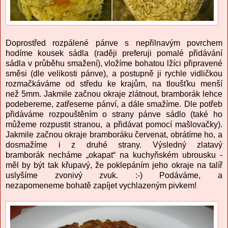
Doprostřed rozpálené pánve s nepřilnavým povrchem
hodíme kousek sádla (raději preferuji pomalé přidávání
sádla v průběhu smažení), vložíme bohatou lžíci připravené
směsi (dle velikosti pánve), a postupně ji rychle vidličkou
rozmačkáváme od středu ke krajům, na tloušťku menší
než 5mm. Jakmile začnou okraje zlátnout, bramborák lehce
podebereme, zatřeseme pánví, a dále smažíme. Dle potřeb
přidáváme rozpouštěním o strany pánve sádlo (také ho
můžeme rozpustit stranou, a přidávat pomocí mašlovačky).
Jakmile začnou okraje bramboráku červenat, obrátíme ho, a
dosmažíme i z druhé strany. Výsledný zlatavý
bramborák necháme „okapat“ na kuchyňském ubrousku -
měl by být tak křupavý, že poklepáním jeho okraje na talíř
uslyšíme zvonivý zvuk. :-) Podáváme, a
nezapomeneme bohatě zapíjet vychlazeným pivkem!