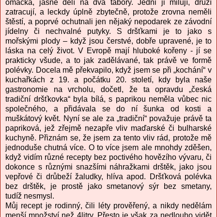
omáčka, jasně dělí na dva tábory. Jedni ji milují, druzí
zatracují, a leckdy úplně zbytečně, protože zrovna neměli
štěstí, a poprvé ochutnali jen nějaký nepodarek ze závodní
jídelny či nechvalné putyky. S dršťkami je to jako s
mořskými plody – když jsou čerstvé, dobře upravené, je to
láska na celý život. V Evropě mají hluboké kořeny - jí se
prakticky všude, a to jak zadělávané, tak právě ve formě
polévky. Docela mě překvapilo, když jsem se při „kochání“ v
kuchařkách z 19. a počátku 20. století, kdy byla naše
gastronomie na vrcholu, dočetl, že ta opravdu „česká
tradiční dršťkovka“ byla bílá, s paprikou neměla vůbec nic
společného, a přidávala se do ní šunka od kosti a
muškátový květ. Nyní se ale za „tradiční“ považuje právě ta
papriková, jež zřejmě nezapře vliv maďarské či bulharské
kuchyně. Přiznám se, že jsem za tento vliv rád, protože mě
jednoduše chutná více. O to více jsem ale mnohdy zděšen,
když vidím různé recepty bez poctivého hovězího vývaru, či
dokonce s různými snazšími náhražkami drštěk, jako jsou
vepřové či drůbeží žaludky, hlíva apod. Dršťková polévka
bez drštěk, je prostě jako smetanový sýr bez smetany,
tudíž nesmysl.
Můj recept je rodinný, čili léty prověřený, a nikdy nedělám
menší množství než 4litry. Přesto je však za nedlouho vidět