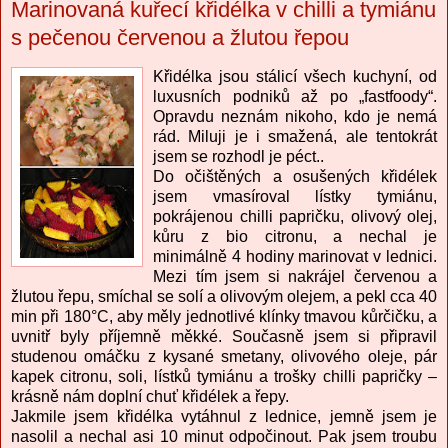
Marinovaná kuřecí křidélka v chilli a tymiánu
s pečenou červenou a žlutou řepou
Křidélka jsou stálicí všech kuchyní, od
luxusních podniků až po „fastfoody“.
Opravdu neznám nikoho, kdo je nemá
rád. Miluji je i smažená, ale tentokrát
jsem se rozhodl je péct..
Do očištěných a osušených křidélek
jsem vmasíroval lístky tymiánu,
pokrájenou chilli papričku, olivový olej,
kůru z bio citronu, a nechal je
minimálně 4 hodiny marinovat v lednici.
Mezi tím jsem si nakrájel červenou a
žlutou řepu, smíchal se solí a olivovým olejem, a pekl cca 40
min při 180°C, aby měly jednotlivé klínky tmavou kůrčičku, a
uvnitř byly příjemně měkké. Současně jsem si připravil
studenou omáčku z kysané smetany, olivového oleje, pár
kapek citronu, soli, lístků tymiánu a trošky chilli papričky –
krásně nám doplní chuť křidélek a řepy.
Jakmile jsem křidélka vytáhnul z lednice, jemně jsem je
nasolil a nechal asi 10 minut odpočinout. Pak jsem troubu