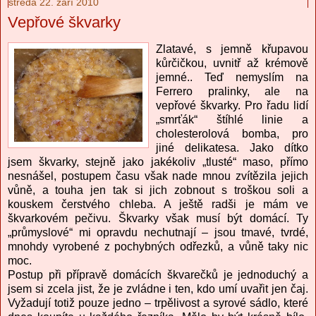
středa 22. září 2010
Vepřové škvarky
Zlatavé, s jemně křupavou
kůrčičkou, uvnitř až krémově
jemné.. Teď nemyslím na
Ferrero pralinky, ale na
vepřové škvarky. Pro řadu lidí
„smrťák“ štíhlé linie a
cholesterolová bomba, pro
jiné delikatesa. Jako dítko
jsem škvarky, stejně jako jakékoliv „tlusté“ maso, přímo
nesnášel, postupem času však nade mnou zvítězila jejich
vůně, a touha jen tak si jich zobnout s troškou soli a
kouskem čerstvého chleba. A ještě radši je mám ve
škvarkovém pečivu. Škvarky však musí být domácí. Ty
„průmyslové“ mi opravdu nechutnají – jsou tmavé, tvrdé,
mnohdy vyrobené z pochybných odřezků, a vůně taky nic
moc.
Postup při přípravě domácích škvarečků je jednoduchý a
jsem si zcela jist, že je zvládne i ten, kdo umí uvařit jen čaj.
Vyžadují totiž pouze jedno – trpělivost a syrové sádlo, které