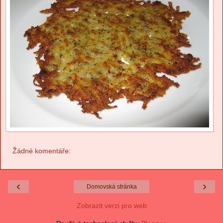
Žádné komentáře:
‹
›
Domovská stránka
Zobrazit verzi pro web