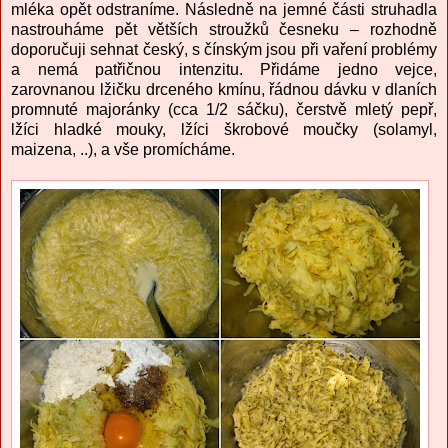
mléka opět odstraníme. Následně na jemné části struhadla
nastrouháme pět větších stroužků česneku – rozhodně
doporučuji sehnat český, s čínským jsou při vaření problémy
a nemá patřičnou intenzitu. Přidáme jedno vejce,
zarovnanou lžičku drceného kmínu, řádnou dávku v dlaních
promnuté majoránky (cca 1/2 sáčku), čerstvě mletý pepř,
lžíci hladké mouky, lžíci škrobové moučky (solamyl,
maizena, ..), a vše promícháme.