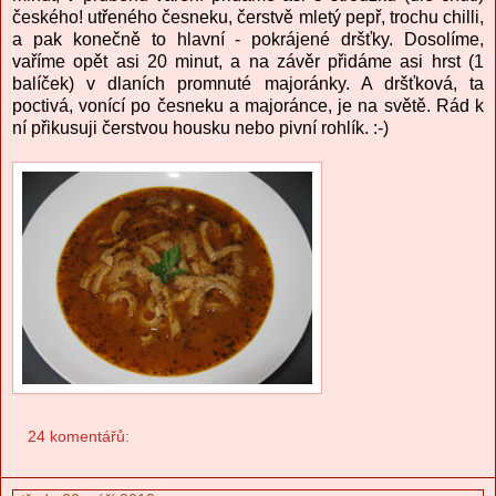
českého! utřeného česneku, čerstvě mletý pepř, trochu chilli,
a pak konečně to hlavní - pokrájené dršťky. Dosolíme,
vaříme opět asi 20 minut, a na závěr přidáme asi hrst (1
balíček) v dlaních promnuté majoránky. A dršťková, ta
poctivá, vonící po česneku a majoránce, je na světě. Rád k
ní přikusuji čerstvou housku nebo pivní rohlík. :-)
24 komentářů: