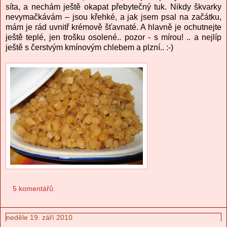
síta, a nechám ještě okapat přebytečný tuk. Nikdy škvarky
nevymačkávám – jsou křehké, a jak jsem psal na začátku,
mám je rád uvnitř krémově šťavnaté. A hlavně je ochutnejte
ještě teplé, jen trošku osolené.. pozor - s mírou! .. a nejlíp
ještě s čerstvým kmínovým chlebem a plzní.. :-)
5 komentářů:
neděle 19. září 2010