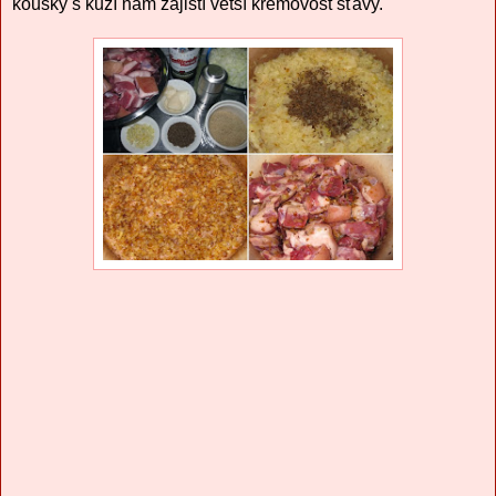
kousky s kůží nám zajistí větší krémovost šťávy.