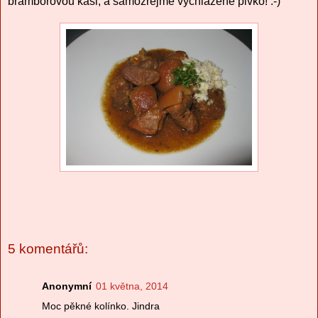
bramborovou kaši, a samozřejmě vychlazené pivko! :-)
5 komentářů:
Anonymní
01 května, 2014
Moc pěkné kolínko. Jindra