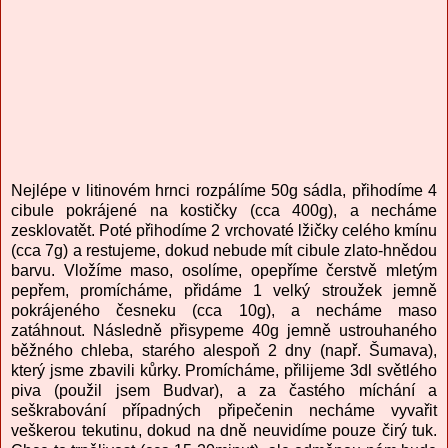
Nejlépe v litinovém hrnci rozpálíme 50g sádla, přihodíme 4
cibule pokrájené na kostičky (cca 400g), a necháme
zesklovatět. Poté přihodíme 2 vrchovaté lžičky celého kmínu
(cca 7g) a restujeme, dokud nebude mít cibule zlato-hnědou
barvu. Vložíme maso, osolíme, opepříme čerstvě mletým
pepřem, promícháme, přidáme 1 velký stroužek jemně
pokrájeného česneku (cca 10g), a necháme maso
zatáhnout. Následně přisypeme 40g jemně ustrouhaného
běžného chleba, starého alespoň 2 dny (např. Šumava),
který jsme zbavili kůrky. Promícháme, přilijeme 3dl světlého
piva (použil jsem Budvar), a za častého míchání a
seškrabování případných připečenin necháme vyvařit
veškerou tekutinu, dokud na dně neuvidíme pouze čirý tuk.