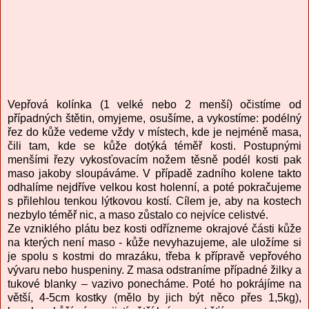
Vepřová kolínka (1 velké nebo 2 menší) očistíme od
případných štětin, omyjeme, osušíme, a vykostíme: podélný
řez do kůže vedeme vždy v místech, kde je nejméně masa,
čili tam, kde se kůže dotýká téměř kosti. Postupnými
menšími řezy vykosťovacím nožem těsně podél kosti pak
maso jakoby sloupáváme. V případě zadního kolene takto
odhalíme nejdříve velkou kost holenní, a poté pokračujeme
s přilehlou tenkou lýtkovou kostí. Cílem je, aby na kostech
nezbylo téměř nic, a maso zůstalo co nejvíce celistvé.
Ze vzniklého plátu bez kosti odřízneme okrajové části kůže
na kterých není maso - kůže nevyhazujeme, ale uložíme si
je spolu s kostmi do mrazáku, třeba k přípravě vepřového
vývaru nebo huspeniny. Z masa odstraníme případné žilky a
tukové blanky – vazivo ponecháme. Poté ho pokrájíme na
větší, 4-5cm kostky (mělo by jich být něco přes 1,5kg),