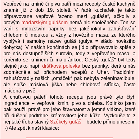
Vepřové na kmíně či pivu patří mezi recepty české kuchyně
známé již z dob 19. století. V řadě kuchařek je takto
připravované vepřové řazeno mezi „guláše“, ačkoliv s
pravým
maďarským gulášem
nemá nic společného. Ten se
vařil s množstvím papriky, bez jakéhokoliv zahušťování
chlebem či moukou a vždy z hovězího masa, ze kterého
vyplývá i samotný název guláš (gulya = stádo hovězího
dobytka). V našich končinách se jídlo připravovalo spíše z
pro nás dostupnějších surovin, tedy z vepřového masa, a
kořenilo se kmínem či majoránkou. Český „guláš“ byl tedy
stejně jako např.
dršťková polévka
bez papriky, která u nás
zdomácněla až příchodem receptů z Uher. Tradičními
zahušťovadly našich „omáček“ pak nebyla zelenina/cibule,
ale spíše máslová jíška nebo chlebová střídka, často
máčená v pivě.
A chuťovou páteří tohoto receptu jsou právě tyto čtyři
ingredience – vepřové, kmín, pivo a chleba. Kolínko jsem
pak použil právě pro jeho šťavnatost a jemné vlákno, které
při dušení podtrhne krémovitost jeho kůže. Vyzkoušejte z
něj také třeba slavný
Székely guláš
– budete přímo uneseni!
:-) Ale zpět k naší klasice: