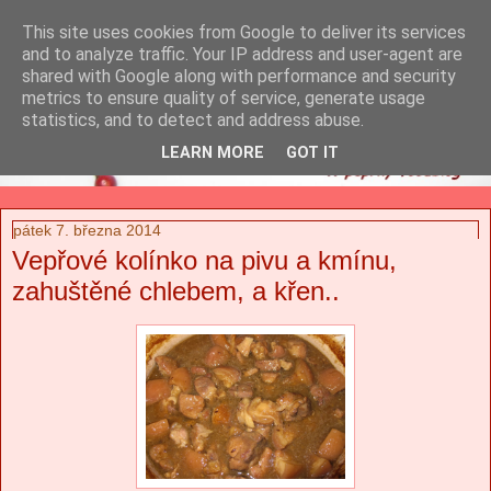
This site uses cookies from Google to deliver its services
and to analyze traffic. Your IP address and user-agent are
shared with Google along with performance and security
metrics to ensure quality of service, generate usage
statistics, and to detect and address abuse.
LEARN MORE
GOT IT
pátek 7. března 2014
Vepřové kolínko na pivu a kmínu,
zahuštěné chlebem, a křen..