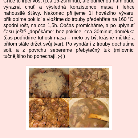
Chce to trpělivost (cca 15-20minut), ale odměnou nám bude
výrazná chuť a výsledná konzistence masa i lehce
nahoustlé šťávy. Nakonec přilijeme 1l hovězího vývaru,
přiklopíme poklicí a vložíme do trouby předehřáté na 160 °C,
spodní rošt, na cca 1,5h. Občas promícháme, a po uplynutí
času ještě „dopékáme“ bez poklice, cca 30minut, doměkka
(čas podřídíme tuhosti masa – mělo by být krásně měkké a
přitom stále držet svůj tvar). Po vyndání z trouby dochutíme
solí, a z povrchu sebereme přebytečný tuk (milovníci
tučnějšího ho ponechají. ;-) )