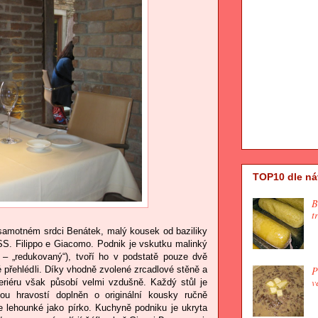
TOP10 dle ná
B
t
 samotném srdci Benátek, malý kousek od baziliky
S. Filippo e Giacomo. Podnik je vskutku malinký
 – „redukovaný“), tvoří ho v podstatě pouze dvě
P
 přehlédli. Díky vhodně zvolené zrcadlové stěně a
v
riéru však působí velmi vzdušně. Každý stůl je
ou hravostí doplněn o originální kousky ručně
e lehounké jako pírko. Kuchyně podniku je ukryta