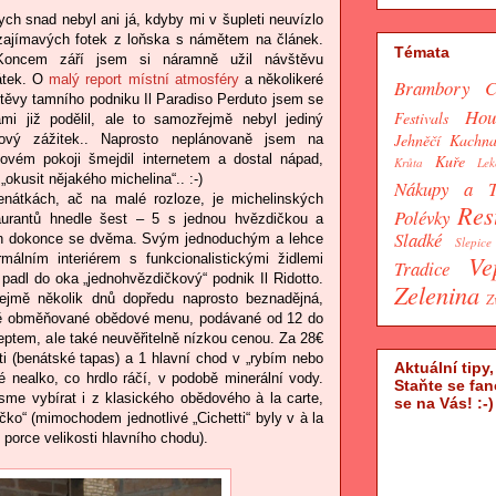
ych snad nebyl ani já, kdyby mi v šupleti neuvízlo
zajímavých fotek z loňska s námětem na článek.
Témata
 Koncem září jsem si náramně užil návštěvu
átek. O
malý report místní atmosféry
a několikeré
Brambory
C
těvy tamního podniku Il Paradiso Perduto jsem se
Hou
Festivals
mi již podělil, ale to samozřejmě nebyl jediný
Jehněčí
Kachn
ový zážitek.. Naprosto neplánovaně jsem na
Kuře
lovém pokoji šmejdil internetem a dostal nápad,
Krůta
Lek
„okusit nějakého michelina“.. :-)
Nákupy a T
nátkách, ač na malé rozloze, je michelinských
Res
Polévky
aurantů hnedle šest – 5 s jednou hvězdičkou a
Sladké
n dokonce se dvěma. Svým jednoduchým a lehce
Slepice
Ve
rmálním interiérem s funkcionalistickými židlemi
Tradice
padl do oka „jednohvězdičkový“ podnik Il Ridotto.
Zelenina
Z
ejmě několik dnů dopředu naprosto beznadějná,
lně obměňované obědové menu, podávané od 12 do
eptem, ale také neuvěřitelně nízkou cenou. Za 28€
ti (benátské tapas) a 1 hlavní chod v „rybím nebo
Aktuální tipy
nealko, co hrdlo ráčí, v podobě minerální vody.
Staňte se fa
me vybírat i z klasického obědového à la carte,
se na Vás! :-)
íčko“ (mimochodem jednotlivé „Cichetti“ byly v à la
 porce velikosti hlavního chodu).