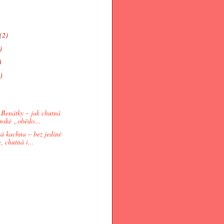
(2)
)
)
)
)
o Benátky – jak chutná
nské „obědo...
ká kachna – bez jediné
, chutná i...