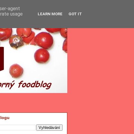
user-agent
erate usage
LEARN MORE
GOT IT
blogu