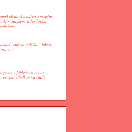
emná křenová omáčka s uzeným
ovězím jazykem, a žemlovým
nedlíkem..
omácí vepřová paštika – bůček,
átra, a..?
topenci v jablečném octu s
arevnými cibulkami a chilli