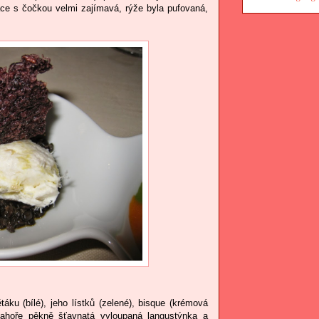
ce s čočkou velmi zajímavá, rýže byla pufovaná,
áku (bílé), jeho lístků (zelené), bisque (krémová
nahoře pěkně šťavnatá vyloupaná langustýnka a