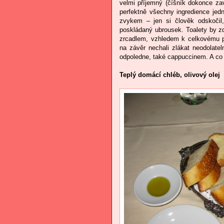
velmi příjemný (číšník dokonce za
perfektně všechny ingredience jedn
zvykem – jen si člověk odskočil,
poskládaný ubrousek. Toalety by z
zrcadlem, vzhledem k celkovému 
na závěr nechali zlákat neodolate
odpoledne, také cappuccinem. A co
Teplý domácí chléb, olivový olej