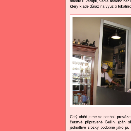
hnedle u vstupu, vedle malého baru
který klade důraz na využití lokáln
Celý oběd jsme se nechali provázet
čerstvě připravené Bellini (pán 
jednotlivé složky podobně jako já, 