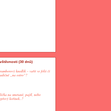
vštěvnosti (30 dnů)
ramborový knedlík – vařit ve fólii či
radičně „na ostro“?
líčka na smetaně, pajšl, nebo
epřový kořínek..?