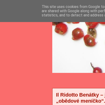
This site uses cookies from Google to 
are shared with Google along with per
statistics, and to detect and address 
Il Ridotto Benátky –
„obědové meníčko“.