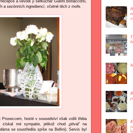
/recepce a vévodí jí šéfkuchař Gianni Bonaccorsi,
ích a sezónních ingrediencí, včetně těch z moře.
H
m
r
T
k
M
B
p
 Proseccem, hosté v sousedství však volili třeba
K
si získal mé sympatie, jelikož chod „pitval“ na
j
dáma se soustředila spíše na Bellini). Servis byl
k