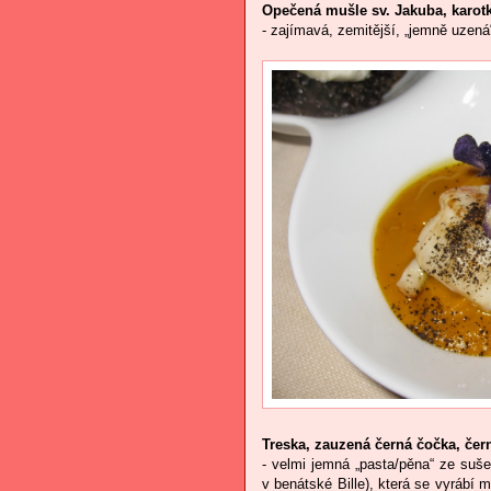
Opečená mušle sv. Jakuba, karot
- zajímavá, zemitější, „jemně uzen
Treska, zauzená černá čočka, čer
- velmi jemná „pasta/pěna“ ze suše
v benátské Bille), která se vyrábí