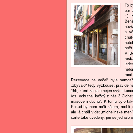
To b
pár 
:-)
Ben
návš
s vá
chuť
hote
opět 
V Be
rest
jede
nefo
mně 
Rezervace na večeři byla samozř
„zbývalo“ tedy vyzkoušet pravide
15h, které zaujalo nejen svým konc
/os. ochutnal každý z nás 3 Cichet
masovém duchu“. K tomu bylo také 
Pokud bychom měli zájem, mohli js
ale já chtěl vidět „michelinské men
carte také uvedeny, jen se jednalo o