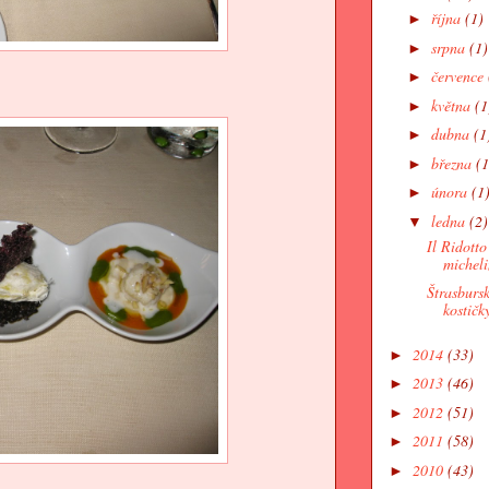
října
(1)
►
srpna
(1)
►
července
►
května
(1
►
dubna
(1
►
března
(1
►
února
(1
►
ledna
(2)
▼
Il Ridott
micheli
Štrasburs
kostičky
2014
(33)
►
2013
(46)
►
2012
(51)
►
2011
(58)
►
2010
(43)
►