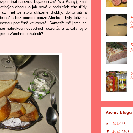
vzpomínal na svou bujarou návštěvu Prahy), znal
otlivých chodů, a jak bývá v podnicích této třídy
 už měl ze stolu uklizené drobky, dolito pití a
J
de našla bez pomoci pouze Alenka – byly totiž za
h
prostou poměrně velkorysé. Samozřejmě jsme se
k
lnou nabídkou nevšedních dezertů, a ačkoliv bylo
 jsme všechno ochutnali?
D
j
U
b
Archiv blogu
2016
(1)
►
2015
(10)
▼