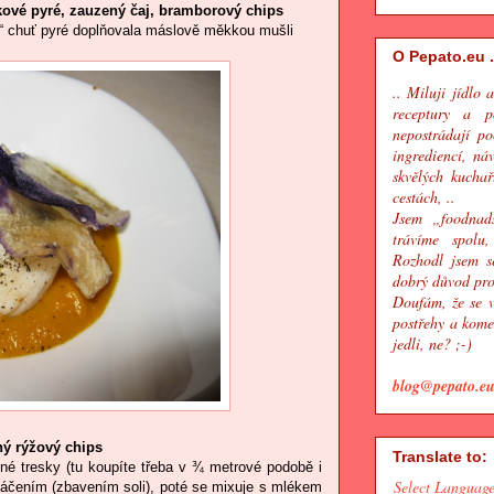
kové pyré, zauzený čaj, bramborový chips
á“ chuť pyré doplňovala máslově měkkou mušli
O Pepato.eu .
.. Miluji jídlo 
receptury a p
nepostrádají po
ingrediencí, náv
skvělých kuchař
cestách, ..
Jsem „foodnadš
trávíme spolu,
Rozhodl jsem s
dobrý důvod pro
Doufám, že se v
postřehy a kome
jedli, ne? ;-)
blog@pepato.e
ný rýžový chips
Translate to:
né tresky (tu koupíte třeba v ¾ metrové podobě i
Select Languag
 máčením (zbavením soli), poté se mixuje s mlékem