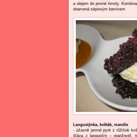
a olejem do jemné hmoty. Kombina
obarvená sépiovým barvivem
Langustýnka, květák, mandle
- úžasně jemné pyré z růžiček květ
šťáva z langustýn – oranžové), 