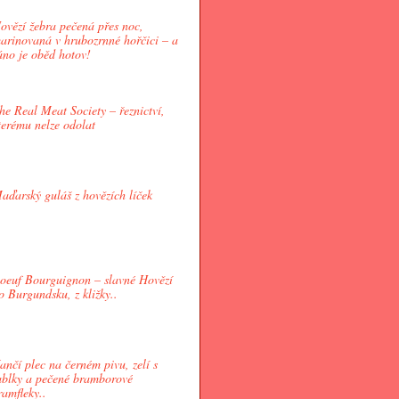
ovězí žebra pečená přes noc,
arinovaná v hrubozrnné hořčici – a
áno je oběd hotov!
he Real Meat Society – řeznictví,
terému nelze odolat
aďarský guláš z hovězích líček
oeuf Bourguignon – slavné Hovězí
o Burgundsku, z kližky..
ančí plec na černém pivu, zelí s
ablky a pečené bramborové
ramfleky..