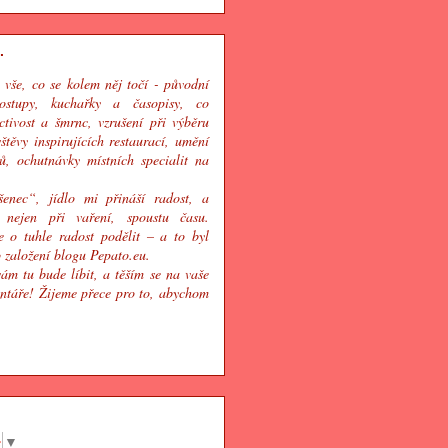
.
a vše, co se kolem něj točí - původní
ostupy, kuchařky a časopisy, co
ctivost a šmrnc, vzrušení při výběru
štěvy inspirujících restaurací, umění
ů, ochutnávky místních specialit na
enec“, jídlo mi přináší radost, a
 nejen při vaření, spoustu času.
e o tuhle radost podělit – a to byl
 založení blogu Pepato.eu.
ám tu bude líbit, a těším se na vaše
ntáře! Žijeme přece pro to, abychom
u
e
▼