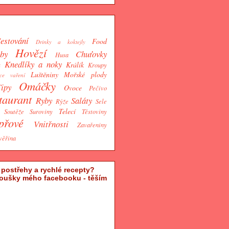
estování
Food
Drinky a koktejly
Hovězí
by
Chuťovky
Husa
Knedlíky a noky
a
Králík
Kroupy
Luštěniny
Mořské plody
ce vaření
Omáčky
ipy
Ovoce
Pečivo
taurant
Ryby
Saláty
Rýže
Sele
Telecí
Soutěže
Suroviny
Těstoviny
přové
Vnitřnosti
Zavařeniny
věřina
, postřehy a rychlé recepty?
noušky mého facebooku - těším