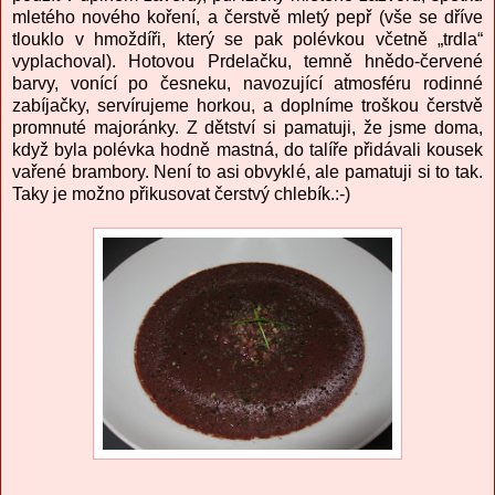
mletého nového koření, a čerstvě mletý pepř (vše se dříve
tlouklo v hmoždíři, který se pak polévkou včetně „trdla“
vyplachoval). Hotovou Prdelačku, temně hnědo-červené
barvy, vonící po česneku, navozující atmosféru rodinné
zabíjačky, servírujeme horkou, a doplníme troškou čerstvě
promnuté majoránky. Z dětství si pamatuji, že jsme doma,
když byla polévka hodně mastná, do talíře přidávali kousek
vařené brambory. Není to asi obvyklé, ale pamatuji si to tak.
Taky je možno přikusovat čerstvý chlebík.:-)