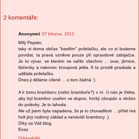
2 komentáře:
Anonymní
07 března, 2013
Milý Pepato,
taky si doma občas "bastlím" prdelačku, ale co si budeme
povídat, ta pravá vznikne pouze při opravdové zabijačce.
Je to vývar, ve kterém se vařilo všechno ... ovar, jitrnice,
tlačenky a nakonec kroupová jelita. A ta prostě praskala a
udělala prdelačku.
Dnes ji děláme cíleně ... o tom žádná :).
A k tomu bramboru (nebo bramboře?) v ní. U nás je třeba,
aby byl brambor uvařen ve slupce, horký oloupán a vložen
do polévky. Je to lahoda.
Ale už jsem byla napadena, že je to zhovadilost ... přítel má
holt jiný rodinný základ a nenávidí brambory :).
Díky za Váš blog.
Enaz
Odpovědět