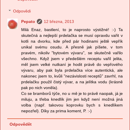
Odpovědi
Pepato
12 března, 2013
Milá Enaz, bastlení, to je naprosto výstižné! :-) Ta
skutečná a nejlepší prdelačka se musí opravdu vařit v
kotli na dvorku, kde před pár hodinami ještě vepřík
unikal svému osudu. A přesně jak píšete, v tom
pravém, nikoliv "bytovém vývaru", se skutečně vařilo
všechno. Když jsem v předešlém receptu vařil jelita,
měl jsem velké nutkaní je hodit právě do vepřového
vývaru, aby pak byla prdelačka více autentická, ale
nakonec jsem to, kvůli "nezávislosti receptů" zavrhl, na
prdelačku použil čistý vývar, a na jelítka vodu (krásně
pak po nich voněla).
Co se bramborů týče, no u mě je to právě naopak, já je
miluju, a třeba knedlík jím jen když není možná jiná
volba (např. takovou koprovku bych s knedlíkem
nepozřel). Díky za prima koment, P. :-)
Odpovědět