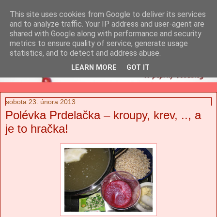
This site uses cookies from Google to deliver its services
and to analyze traffic. Your IP address and user-agent are
shared with Google along with performance and security
metrics to ensure quality of service, generate usage
statistics, and to detect and address abuse.
LEARN MORE
GOT IT
sobota 23. února 2013
Polévka Prdelačka – kroupy, krev, .., a
je to hračka!