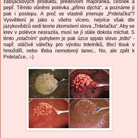
zabíjačkových produktů, především majoránka, česnek a
pepř. Těmito vůněmi polévka „přímo dýchá“, a poznáme ji
pak i poslepu. A proč se vlastně jmenuje „Prdelačka“?
Vysvětlení je jako u všeho vícero, nejvíce však dle
jazykovědců sedí teorie zkomolení slova „Trdelačka“. Aby se
krev v polévce nesrazila, musí se jí stále dokola míchat. S
tímto „rotačním“ pohybem je pak úzce spjato slovo „trdlo“ -
např. otáčivé válečky pro výrobu trdelníků, třecí tlouk v
hmoždíři, nebo třeba nemotorný tanec.. No, ale zpět k
Prdelačce.. :-)