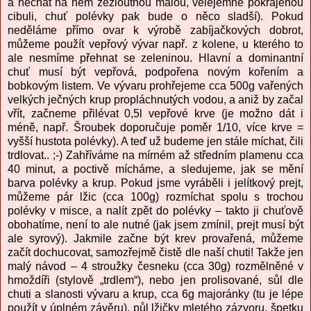
a nechat na něm zežloutnou malou, velejemně pokrájenou
cibuli, chuť polévky pak bude o něco sladší). Pokud
neděláme přímo ovar k výrobě zabíjačkových dobrot,
můžeme použít vepřový vývar např. z kolene, u kterého to
ale nesmíme přehnat se zeleninou. Hlavní a dominantní
chuť musí být vepřová, podpořena novým kořením a
bobkovým listem. Ve vývaru prohřejeme cca 500g vařených
velkých ječných krup propláchnutých vodou, a aniž by začal
vřít, začneme přilévat 0,5l vepřové krve (je možno dát i
méně, např. Šroubek doporučuje poměr 1/10, více krve =
vyšší hustota polévky). A teď už budeme jen stále míchat, čili
trdlovat.. ;-) Zahříváme na mírném až středním plamenu cca
40 minut, a poctivě mícháme, a sledujeme, jak se mění
barva polévky a krup. Pokud jsme vyráběli i jelítkový prejt,
můžeme pár lžic (cca 100g) rozmíchat spolu s trochou
polévky v misce, a nalít zpět do polévky – takto ji chuťově
obohatíme, není to ale nutné (jak jsem zmínil, prejt musí být
ale syrový). Jakmile začne být krev provařená, můžeme
začít dochucovat, samozřejmě čistě dle naší chuti! Takže jen
malý návod – 4 stroužky česneku (cca 30g) rozmělněné v
hmoždíři (stylově „trdlem“), nebo jen prolisované, sůl dle
chuti a slanosti vývaru a krup, cca 6g majoránky (tu je lépe
použít v úplném závěru), půl lžičky mletého zázvoru, špetku