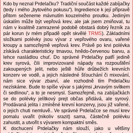
Kdo by neznal Prdelačku? Tradiční součást každé zabíjačky
(tedy i mého „bytového pokusu“). Ingredience k její přípravě
přitom seženeme mávnutím kouzelného proutku. Jediným
úskalím může být vepřová krev, ale jak jsem zmiňoval, tu
nám v kvalitně zamrazené podobě obstará dobrý řezník za
pár korun (v mém případě opět skvělé
TRMS
). Základními
složkami polévky jsou vývar z vepřového ovaru, vařené
kroupy a samozřejmě vepřová krev. Právě po krvi polévka
získává charakteristicky tmavou, hnědo-červenou barvu, a
lehce nasládlou chuť. Do správné Prdelačky patří jedině
krev syrová, čili improvizované nápady na rozpouštění
zakoupených jelit, nebo ještě hůře drůbežích krevních
konzerv ve vodě, a jejich následné šťouchání či mixování,
nám sice vývar zbarví, ale rozhodně tím Prdelačku
nezískáme. Bude to spíše vývar s jakýmsi „krvavým svítkem
či sedlinou“, a to je nesmysl. Samozřejmě, na zabíjačkách
se do polévky jelítkový prejt občas přidává, ale syrový.
Prodávaná jelita i zmíněné krevní konzervy, jsou již vařené,
o jejich chuti nemluvě.. Ve správné Prdelačce se musí krev
pomalu uvařit (nikoliv srazit) sama, částečně polévku
zahustit, a utvořit s vývarem kompaktní směs.
K dochucení Prdelačky nám slouží, jako u většiny